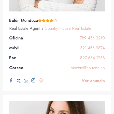
Belén Mendoza
Real Estate Agent
a
Country House Real Estate
Oficina
789 456 3210
Móvil
321 456 9874
Fax
897 654 1258
Correo
vincent@houzez.co
Ver anuncio