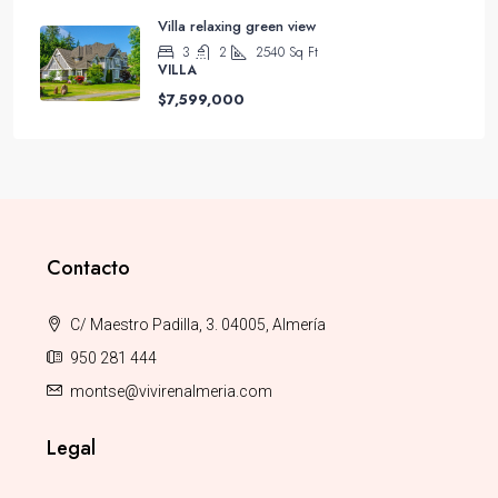
Villa relaxing green view
3
2
2540
Sq Ft
VILLA
$7,599,000
Contacto
C/ Maestro Padilla, 3. 04005, Almería
950 281 444
montse@vivirenalmeria.com
Legal