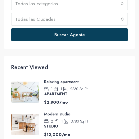
Todas las categorías
Todas las Ciudades
Buscar Agente
Recent Viewed
Relaxing apartment
1
1
2360
Sq Ft
APARTMENT
$2,800/mo
Modern studio
2
1
3780
Sq Ft
STUDIO
$12,000/mo