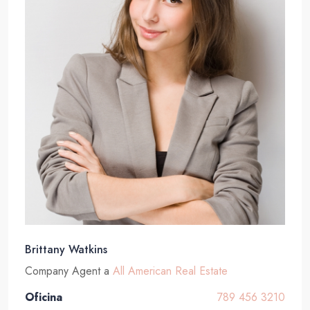
Brittany Watkins
Company Agent
a
All American Real Estate
Oficina
789 456 3210